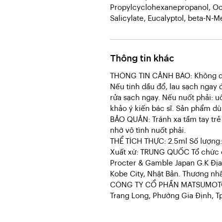
Propylcyclohexanepropanol, Oct
Salicylate, Eucalyptol, beta-N-
Thông tin khác
THÔNG TIN CẢNH BÁO: Không dùn
Nếu tinh dầu đổ, lau sạch ngay 
rửa sạch ngay. Nếu nuốt phải: u
khảo ý kiến bác sĩ. Sản phẩm dù
BẢO QUẢN: Tránh xa tầm tay trẻ 
nhớ vô tình nuốt phải.
THỂ TÍCH THỰC: 2.5ml Số lượng: 
Xuất xứ: TRUNG QUỐC Tổ chức c
Procter & Gamble Japan G.K Địa
Kobe City, Nhật Bản. Thương nh
CÔNG TY CỔ PHẦN MATSUMOTO K
Trang Long, Phường Gia Định, T