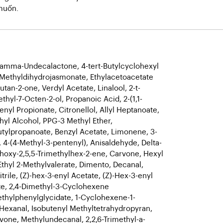
muốn.
mma-Undecalactone, 4-tert-Butylcyclohexyl
 Methyldihydrojasmonate, Ethylacetoacetate
utan-2-one, Verdyl Acetate, Linalool, 2-t-
thyl-7-Octen-2-ol, Propanoic Acid, 2-(1,1-
nyl Propionate, Citronellol, Allyl Heptanoate,
yl Alcohol, PPG-3 Methyl Ether,
tylpropanoate, Benzyl Acetate, Limonene, 3-
4-(4-Methyl-3-pentenyl), Anisaldehyde, Delta-
oxy-2,5,5-Trimethylhex-2-ene, Carvone, Hexyl
hyl 2-Methylvalerate, Dimento, Decanal,
nitrile, (Z)-hex-3-enyl Acetate, (Z)-Hex-3-enyl
ate, 2,4-Dimethyl-3-Cyclohexene
ethylphenylglycidate, 1-Cyclohexene-1-
2-Hexanal, Isobutenyl Methyltetrahydropyran,
vone, Methylundecanal, 2,2,6-Trimethyl-a-