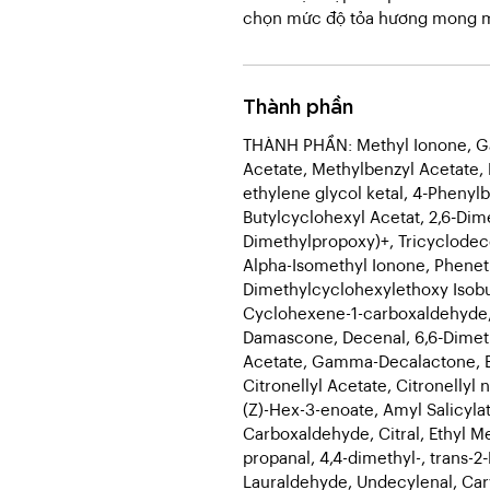
chọn mức độ tỏa hương mong 
Thành phần
THÀNH PHẦN: Methyl Ionone, Ga
Acetate, Methylbenzyl Acetate,
ethylene glycol ketal, 4-Phenylb
Butylcyclohexyl Acetat, 2,6-Dime
Dimethylpropoxy)+, Tricyclodece
Alpha-Isomethyl Ionone, Pheneth
Dimethylcyclohexylethoxy Isobu
Cyclohexene-1-carboxaldehyde, 
Damascone, Decenal, 6,6-Dimeth
Acetate, Gamma-Decalactone, Et
Citronellyl Acetate, Citronellyl 
(Z)-Hex-3-enoate, Amyl Salicyl
Carboxaldehyde, Citral, Ethyl M
propanal, 4,4-dimethyl-, trans-
Lauraldehyde, Undecylenal, Car