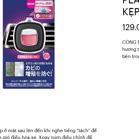
PL
KẸP
129.
CÔNG D
hương t
bên tro
 mặt sau lên đến khi nghe tiếng “tách” để
e gió điều hòa xe. Xoay núm điều chỉnh để