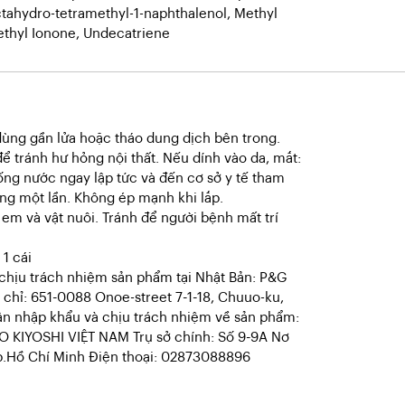
ahydro-tetramethyl-1-naphthalenol, Methyl
Methyl Ionone, Undecatriene
g gần lửa hoặc tháo dung dịch bên trong.
để tránh hư hỏng nội thất. Nếu dính vào da, mắt:
ống nước ngay lập tức và đến cơ sở y tế tham
ng một lần. Không ép mạnh khi lắp.
em và vật nuôi. Tránh để người bệnh mất trí
1 cái
hịu trách nhiệm sản phẩm tại Nhật Bản: P&G
 chỉ: 651-0088 Onoe-street 7-1-18, Chuuo-ku,
ân nhập khẩu và chịu trách nhiệm về sản phẩm:
IYOSHI VIỆT NAM Trụ sở chính: Số 9-9A Nơ
p.Hồ Chí Minh Điện thoại: 02873088896