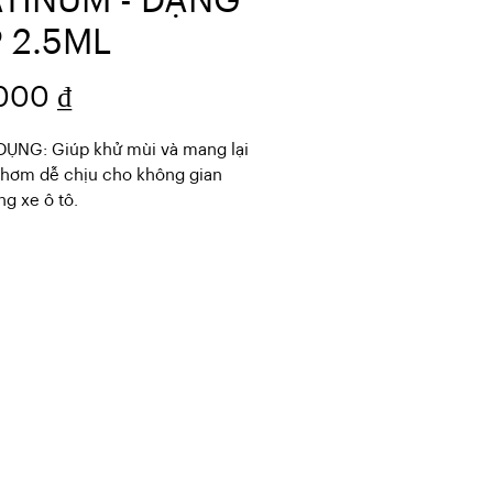
ATINUM - DẠNG
 2.5ML
Giá
000 ₫
ỤNG: Giúp khử mùi và mang lại 
hơm dễ chịu cho không gian 
ng xe ô tô.