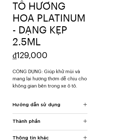
TÔ HƯƠNG
HOA PLATINUM
- DẠNG KẸP
2.5ML
Price
₫129,000
CÔNG DỤNG: Giúp khử mùi và 
mang lại hương thơm dễ chịu cho 
không gian bên trong xe ô tô.
Hướng dẫn sử dụng
HƯỚNG DẪN SỬ DỤNG: Nâng kẹp
Thành phần
ở mặt sau lên đến khi nghe tiếng
“tách” để kích hoạt. Kẹp sản
THÀNH PHẦN: Methyl Ionone,
phẩm vào khe gió điều hòa xe.
Thông tin khác