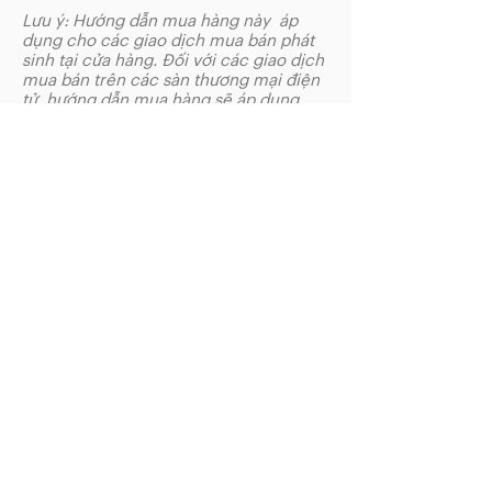
Lưu ý: Hướng dẫn mua hàng này áp
dụng cho các giao dịch mua bán phát
sinh tại cửa hàng. Đối với các giao dịch
mua bán trên các sàn thương mại điện
tử, hướng dẫn mua hàng sẽ áp dụng
theo quy định của sàn thương mại điện
tử.
VỀ CHÚNG TÔI
CHÍNH SÁCH
Giới thiệu
Chính sách bảo mật
Liên hệ
Hướng dẫn mua hàng
Địa chỉ cửa hàng
Chính sách đổi trả
FOLLOW ON
MUA HÀNG
BLOG