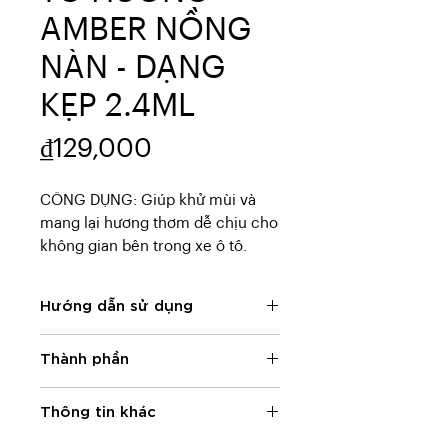
AMBER NỒNG
NÀN - DẠNG
KẸP 2.4ML
Price
₫129,000
CÔNG DỤNG: Giúp khử mùi và 
mang lại hương thơm dễ chịu cho 
không gian bên trong xe ô tô.
Hướng dẫn sử dụng
HƯỚNG DẪN SỬ DỤNG: Nâng kẹp
Thành phần
ở mặt sau lên đến khi nghe tiếng
“tách” để kích hoạt. Kẹp sản
THÀNH PHẦN: Linalool, 2-t-
phẩm vào khe gió điều hòa xe.
Thông tin khác
Butylcyclohexyl Acetate,
Xoay núm điều chỉnh để chọn
Trimethylhexyl Acetate, Ethyl