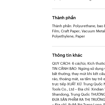
Thành phần
Thành phần: Polyurethane; bao 
Film; Craft Paper; Vacuum Metal
Polyethylene; Paper
Thông tin khác
QUY CÁCH: 6 cái/túi; Kích th
TIN CẢNH BÁO: Ngừng sử dụng v
bất thường; thay mút khi kết cấ
ráo, thoáng mát, xa tầm tay tr
trực tiếp XUẤT XỨ: Trung Quốc
Tools Co., Ltd – Địa chỉ: Xindian
Shandong, Trung Quốc THƯƠN
ĐƯA SẢN PHẨM RA THỊ TRƯỜN
– Địa chỉ: 9–9A Nơ Trang Long, 