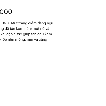
Price
,000
ỤNG: Mút trang điểm dạng ngũ 
ng để tán kem nền; mút nở và 
 khi gặp nước giúp tán đều kem 
o lớp nền mỏng, mịn và căng 