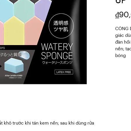
6P
₫90
CÔNG D
giác dù
đàn hồi
nền; tạ
bóng
t khô trước khi tán kem nền; sau khi dùng rửa