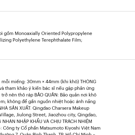
bì gồm Monoaxially Oriented Polypropylene
lizing Polyethylene Terephthalate Film;
ước mỗi miếng: 30mm × 44mm (khi khô) THÔNG
à tham khảo ý kiến bác sĩ nếu gặp phản ứng
u trở nên thô ráp BẢO QUẢN: Bảo quản nơi khô
ẻ em; không để gần nguồn nhiệt hoặc ánh nắng
 NHÀ SẢN XUẤT: Qingdao Charsera Makeup
 Village, Jiulong Street, Jiaozhou city, Qingdao,
G NHÂN NHẬP KHẨU VÀ CHỊU TRÁCH NHIỆM
G: Công ty Cổ phần Matsumoto Kiyoshi Việt Nam
Phường 7, Quận Bình Thạnh, TP. Hồ Chí Minh –