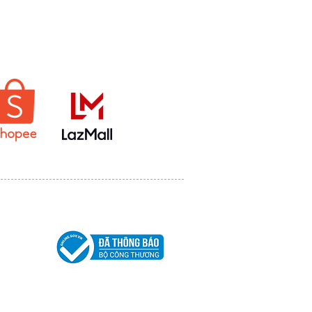
MUA HÀNG
 City on
-0572