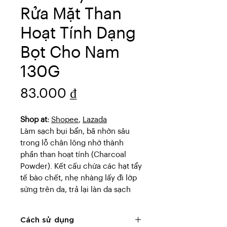
Rửa Mặt Than
Hoạt Tính Dạng
Bọt Cho Nam
130G
Giá
83.000 ₫
Shop at:
Shopee
,
Lazada
Làm sạch bụi bẩn, bã nhờn sâu
trong lỗ chân lông nhờ thành
phần than hoạt tính (Charcoal
Powder). Kết cấu chứa các hạt tẩy
tế bào chết, nhẹ nhàng lấy đi lớp
sừng trên da, trả lại làn da sạch
sẽ, mịn màng.
Cách sử dụng