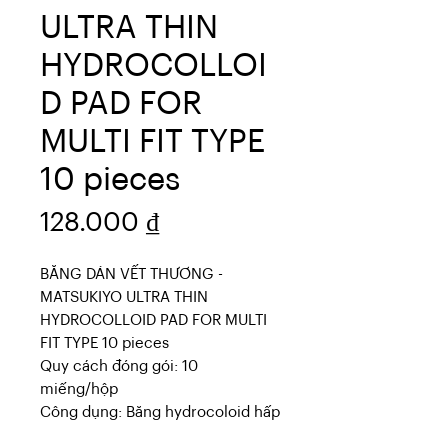
ULTRA THIN
HYDROCOLLOI
D PAD FOR
MULTI FIT TYPE
10 pieces
Giá
128.000 ₫
BĂNG DÁN VẾT THƯƠNG -
MATSUKIYO ULTRA THIN
HYDROCOLLOID PAD FOR MULTI
FIT TYPE 10 pieces
Quy cách đóng gói: 10
miếng/hộp
Công dụng: Băng hydrocoloid hấp
thụ chất lỏng và bảo vệ các vết