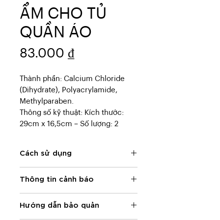
ẨM CHO TỦ
QUẦN ÁO
Giá
83.000 ₫
Thành phần: Calcium Chloride
(Dihydrate), Polyacrylamide,
Methylparaben.
Thông số kỹ thuật: Kích thước:
29cm x 16,5cm – Số lượng: 2
Cách sử dụng
Mở túi đựng sản phẩm, lấy sản
Thông tin cảnh báo
phẩm ra và treo vào tủ quần áo.
Thay thế bằng sản phẩm mới khi
Không mở túi đựng các hạt hút
các hạt hút ẩm trong túi chuyển
Hướng dẫn bảo quản
ẩm, hãy treo trực tiếp vào tủ quần
thành dạng thạch.
áo.