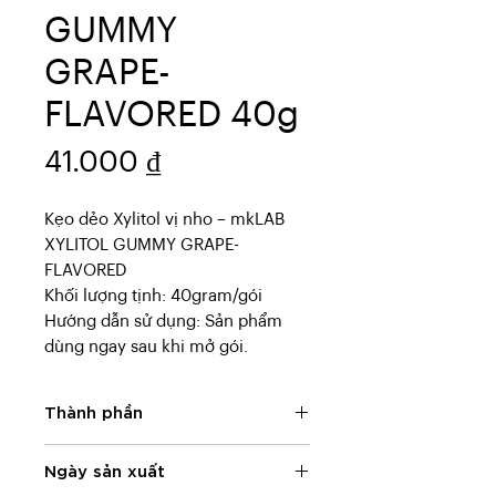
GUMMY
GRAPE-
FLAVORED 40g
Giá
41.000 ₫
Kẹo dẻo Xylitol vị nho – mkLAB
XYLITOL GUMMY GRAPE-
FLAVORED
Khối lượng tịnh: 40gram/gói
Hướng dẫn sử dụng: Sản phẩm
dùng ngay sau khi mở gói.
Thành phần
Maltitol (Sản xuất trong nước),
Ngày sản xuất
Gelatin, bột Oblaat/Chất tạo vị